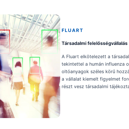
FLUART
Társadalmi felelősségvállalás
A Fluart elkötelezett a társada
tekintettel a humán influenza 
oltóanyagok széles körű hozz
a vállalat kiemelt figyelmet fo
részt vesz társadalmi tájékoz