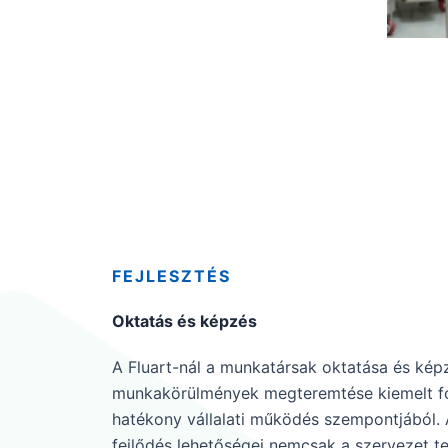
FEJLESZTÉS
Oktatás és képzés
A Fluart-nál a munkatársak oktatása és kép
munkakörülmények megteremtése kiemelt fo
hatékony vállalati működés szempontjából. 
fejlődés lehetőségei nemcsak a szervezet te