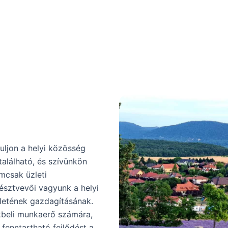
uljon a helyi közösség
található, és szívünkön
emcsak üzleti
észtvevői vagyunk a helyi
etének gazdagításának.
kbeli munkaerő számára,
 fenntartható fejlődést a