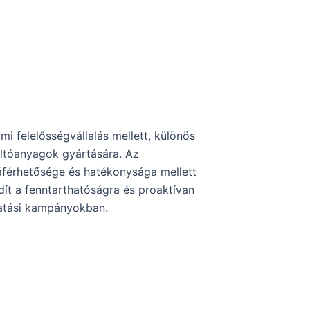
lmi felelősségvállalás mellett, különös
oltóanyagok gyártására. Az
áférhetősége és hatékonysága mellett
rdít a fenntarthatóságra és proaktívan
tatási kampányokban.