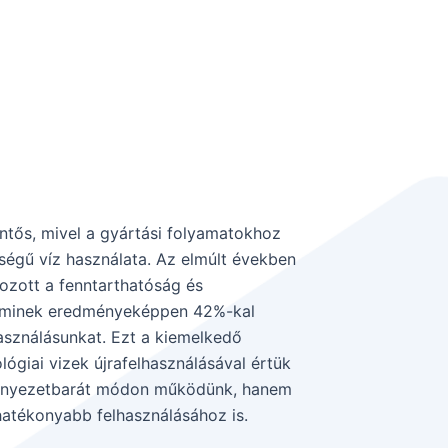
ntős, mivel a gyártási folyamatokhoz
égű víz használata. Az elmúlt években
gozott a fenntarthatóság és
aminek eredményeképpen 42%-kal
asználásunkat. Ezt a kiemelkedő
ógiai vizek újrafelhasználásával értük
örnyezetbarát módon működünk, hanem
hatékonyabb felhasználásához is.