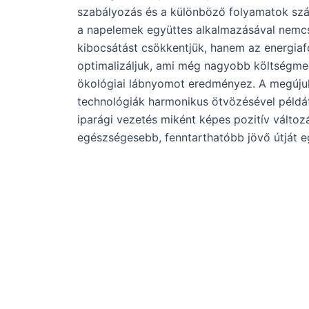
szabályozás és a különböző folyamatok szá
a napelemek együttes alkalmazásával nemcs
kibocsátást csökkentjük, hanem az energiaf
optimalizáljuk, ami még nagyobb költségmeg
ökológiai lábnyomot eredményez. A megújuló
technológiák harmonikus ötvözésével példá
iparági vezetés miként képes pozitív változ
egészségesebb, fenntarthatóbb jövő útját e