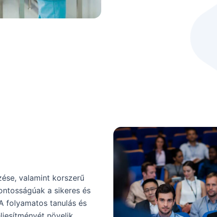
zése, valamint korszerű
ntosságúak a sikeres és
A folyamatos tanulás és
ljesítményét növelik,