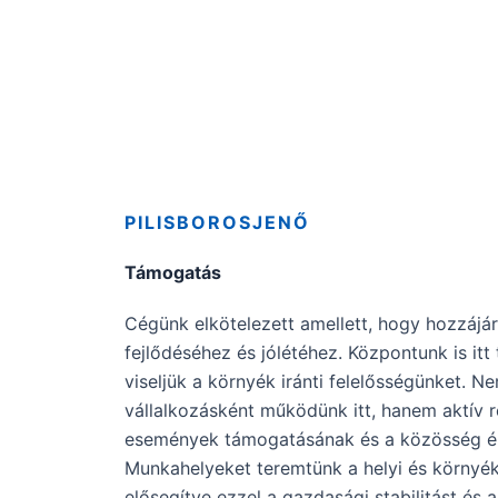
PILISBOROSJENŐ
Támogatás
Cégünk elkötelezett amellett, hogy hozzájár
fejlődéséhez és jólétéhez. Központunk is itt 
viseljük a környék iránti felelősségünket. N
vállalkozásként működünk itt, hanem aktív r
események támogatásának és a közösség él
Munkahelyeket teremtünk a helyi és környé
elősegítve ezzel a gazdasági stabilitást és a