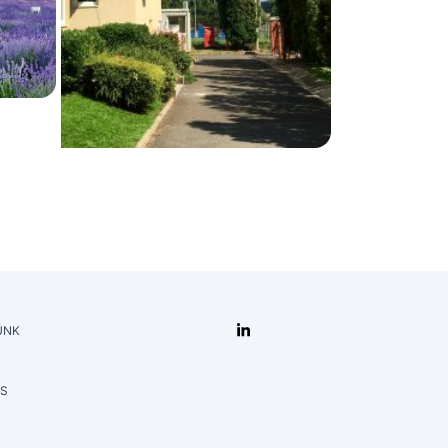
ÜNK
ÁS