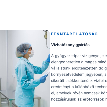
FENNTARTHATÓSÁG
Vízhatékony gyártás
A gyógyszeripar vízigénye jele
elengedhetetlen a magas minős
vállalatunk elkötelezetten dol
környezetvédelem jegyében, 
sikerült csökkentenünk vízfelh
eredményt a különböző technol
el, amelyek révén nemcsak k
hozzájárulunk az erőforrások 