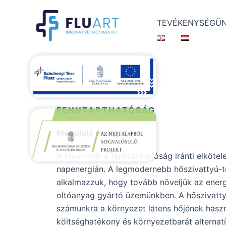
Skip
to
TEVÉKENYSÉGÜ
content
FENNTARTHATÓSÁG
Megújuló energia
A Fluart-nál a fenntarthatóság iránti elköte
napenergián. A legmodernebb hőszivattyú-te
alkalmazzuk, hogy tovább növeljük az ener
oltóanyag gyártó üzemünkben. A hőszivatty
számunkra a környezet látens hőjének haszn
költséghatékony és környezetbarát alternatí