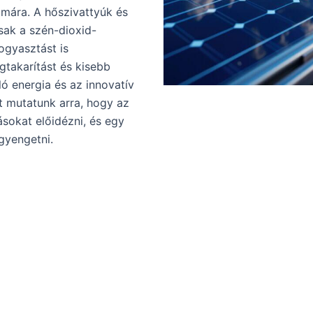
mára. A hőszivattyúk és
ak a szén-dioxid-
ogyasztást is
takarítást és kisebb
 energia és az innovatív
t mutatunk arra, hogy az
ásokat előidézni, és egy
gyengetni.