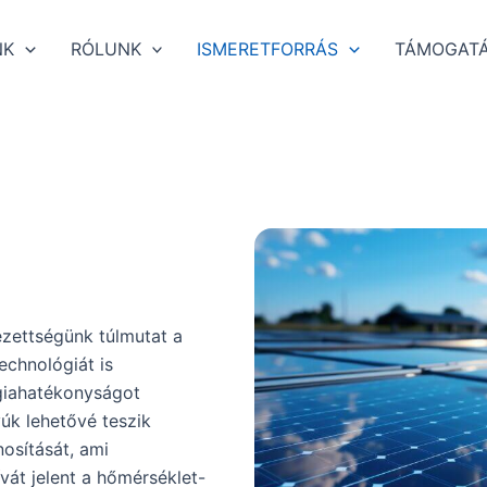
NK
RÓLUNK
ISMERETFORRÁS
TÁMOGAT
lezettségünk túlmutat a
chnológiát is
giahatékonyságot
úk lehetővé teszik
osítását, ami
vát jelent a hőmérséklet-