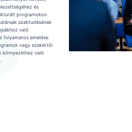
elezettségéhez és
rukturált programokon
katársak szaktudásának
ógiákhoz való
l folyamatos emelése.
ogramok vagy szakértői
ó környezethez való
.