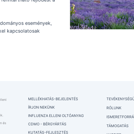
 tudományos események,
el kapcsolatosak
MELLÉKHATÁS-BEJELENTÉS
TEVÉKENYSÉG
lleni
ÍRJON NEKÜNK
RÓLUNK
ik.
INFLUENZA ELLENI OLTÓANYAG
ISMERETFORR
n és
CDMO - BÉRGYÁRTÁS
TÁMOGATÁS
KUTATÁS-FEJLESZTÉS