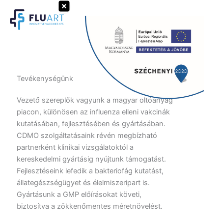
Skip
to
Search
content
Tevékenységünk
Vezető szereplők vagyunk a magyar oltóanyag
piacon, különösen az influenza elleni vakcinák
kutatásában, fejlesztésében és gyártásában.
CDMO szolgáltatásaink révén megbízható
partnerként klinikai vizsgálatoktól a
kereskedelmi gyártásig nyújtunk támogatást.
Fejlesztéseink lefedik a bakteriofág kutatást,
állategészségügyet és élelmiszeripart is.
Gyártásunk a GMP előírásokat követi,
biztosítva a zökkenőmentes méretnövelést.