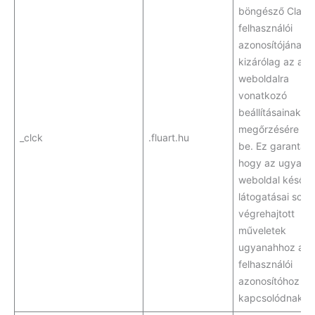
böngésző Clarit
felhasználói
azonosítójának é
kizárólag az ado
weboldalra
vonatkozó
beállításainak
megőrzésére állí
_clck
.fluart.hu
be. Ez garantálja
hogy az ugyana
weboldal később
látogatásai sorá
végrehajtott
műveletek
ugyanahhoz a
felhasználói
azonosítóhoz
kapcsolódnak.