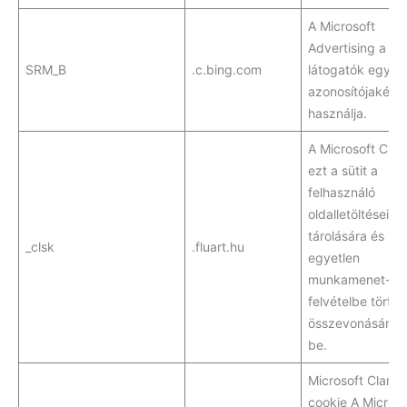
A Microsoft
Advertising a
SRM_B
.c.bing.com
látogatók egyed
azonosítójaként
használja.
A Microsoft Clari
ezt a sütit a
felhasználó
oldalletöltéseine
tárolására és
_clsk
.fluart.hu
egyetlen
munkamenet-
felvételbe törté
összevonására ál
be.
Microsoft Clarity
cookie A Microso