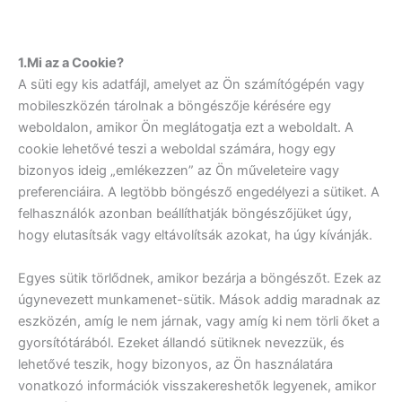
1.Mi az a Cookie?
A süti egy kis adatfájl, amelyet az Ön számítógépén vagy
mobileszközén tárolnak a böngészője kérésére egy
weboldalon, amikor Ön meglátogatja ezt a weboldalt. A
cookie lehetővé teszi a weboldal számára, hogy egy
bizonyos ideig „emlékezzen” az Ön műveleteire vagy
preferenciáira. A legtöbb böngésző engedélyezi a sütiket. A
felhasználók azonban beállíthatják böngészőjüket úgy,
hogy elutasítsák vagy eltávolítsák azokat, ha úgy kívánják.
Egyes sütik törlődnek, amikor bezárja a böngészőt. Ezek az
úgynevezett munkamenet-sütik. Mások addig maradnak az
eszközén, amíg le nem járnak, vagy amíg ki nem törli őket a
gyorsítótárából. Ezeket állandó sütiknek nevezzük, és
lehetővé teszik, hogy bizonyos, az Ön használatára
vonatkozó információk visszakereshetők legyenek, amikor