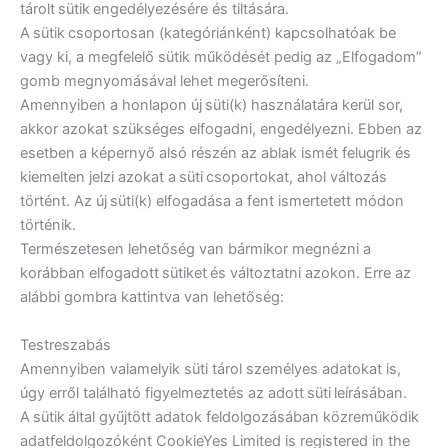
tárolt sütik engedélyezésére és tiltására.
A sütik csoportosan (kategóriánként) kapcsolhatóak be
vagy ki, a megfelelő sütik működését pedig az „Elfogadom”
gomb megnyomásával lehet megerősíteni.
Amennyiben a honlapon új süti(k) használatára kerül sor,
akkor azokat szükséges elfogadni, engedélyezni. Ebben az
esetben a képernyő alsó részén az ablak ismét felugrik és
kiemelten jelzi azokat a süti csoportokat, ahol változás
történt. Az új süti(k) elfogadása a fent ismertetett módon
történik.
Természetesen lehetőség van bármikor megnézni a
korábban elfogadott sütiket és változtatni azokon. Erre az
alábbi gombra kattintva van lehetőség:
Testreszabás
Amennyiben valamelyik süti tárol személyes adatokat is,
úgy erről található figyelmeztetés az adott süti leírásában.
A sütik által gyűjtött adatok feldolgozásában közreműködik
adatfeldolgozóként CookieYes Limited is registered in the