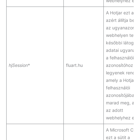
webhelyhez egy
A Hotjar ezt a süt
azért állítja be, 
az ugyanazon
webhelyen tett
későbbi látogat
adatai ugyanah
a felhasználói
hjSession
*
fluart.hu
azonosítóhoz
legyenek rendel
amely a Hotjar
felhasználói
azonosítójában
marad meg, ame
az adott
webhelyhez egy
A Microsoft Clari
ezt a sütit a