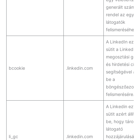
generált számot
rendel az egyed
látogatók
felismeréséhez.
A LinkedIn ezt a
sütit a LinkedIn
megosztási go
és hirdetési cím
bcookie
.linkedin.com
segítségével állít
be a
böngészőazonos
felismerésére.
A Linkedin ezt a
sütit azért állítot
be, hogy tárolja 
látogató
li_gc
.linkedin.com
hozzájárulását a