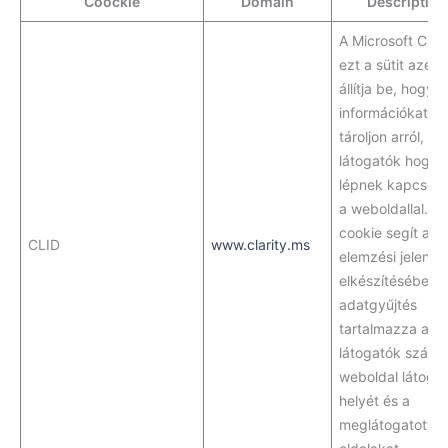
Coockie
Domain
Description
A Microsoft Clari
ezt a sütit azért
állítja be, hogy
információkat
tároljon arról, h
látogatók hogya
lépnek kapcsola
a weboldallal. A
cookie segít az
CLID
www.clarity.ms
elemzési jelenté
elkészítésében.
adatgyűjtés
tartalmazza a
látogatók számá
weboldal látogat
helyét és a
meglátogatott