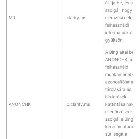
állítja be, és arra
szolgál, hogy
MR
.clarity.ms
elemzési célokra
felhasználói
információkat
gyűjtsön.
A Bing által beáll
ANONCHK cooki
felhasználó
munkamenet-
azonosítójának
tárolására és a
hirdetések
ANONCHK
.c.clarity.ms
kattintásainak
ellenőrzésére
szolgál a Bing
keresőmotoron. 
süti segít a