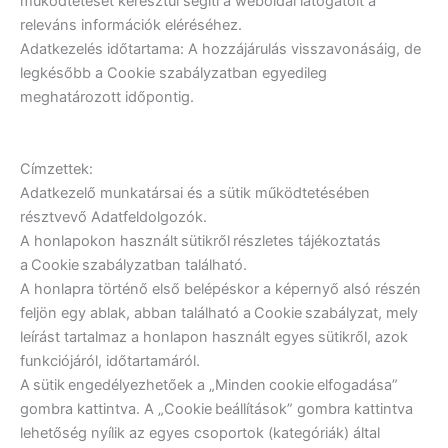
működtetését keresztül segíti a weboldal látogatóit a
releváns információk eléréséhez.
Adatkezelés időtartama: A hozzájárulás visszavonásáig, de
legkésőbb a Cookie szabályzatban egyedileg
meghatározott időpontig.
Címzettek:
Adatkezelő munkatársai és a sütik működtetésében
résztvevő Adatfeldolgozók.
A honlapokon használt sütikről részletes tájékoztatás
a Cookie szabályzatban található.
A honlapra történő első belépéskor a képernyő alsó részén
feljön egy ablak, abban található a Cookie szabályzat, mely
leírást tartalmaz a honlapon használt egyes sütikről, azok
funkciójáról, időtartamáról.
A sütik engedélyezhetőek a „Minden cookie elfogadása”
gombra kattintva. A „Cookie beállítások” gombra kattintva
lehetőség nyílik az egyes csoportok (kategóriák) által