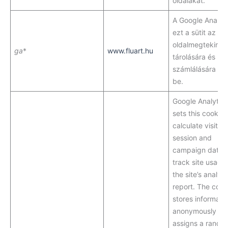
oldalakat.
A Google Analyti
ezt a sütit az
oldalmegtekinté
ga
*
www.fluart.hu
tárolására és
számlálására állí
be.
Google Analytics
sets this cookie 
calculate visitor,
session and
campaign data 
track site usage 
the site’s analyti
report. The cook
stores informati
anonymously an
assigns a rando