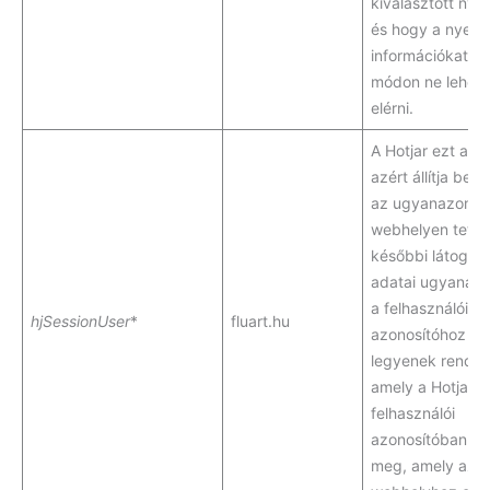
kiválasztott nyel
és hogy a nyelvi
információkat m
módon ne lehes
elérni.
A Hotjar ezt a süt
azért állítja be, 
az ugyanazon
webhelyen tett
későbbi látogat
adatai ugyanah
a felhasználói
hjSessionUser
*
fluart.hu
azonosítóhoz
legyenek rendel
amely a Hotjar
felhasználói
azonosítóban m
meg, amely az a