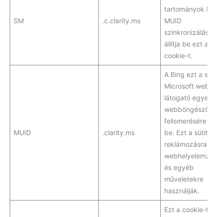
tartományok köz
SM
.c.clarity.ms
MUID
szinkronizálásá
állítja be ezt a
cookie-t.
A Bing ezt a süti
Microsoft webhel
látogató egyedi
webböngészők
felismerésére állí
MUID
.clarity.ms
be. Ezt a sütit
reklámozásra,
webhelyelemzés
és egyéb
műveletekre
használják.
Ezt a cookie-t a