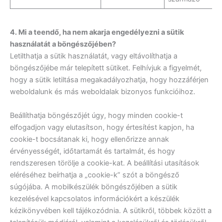
4. Mi a teendő, ha nem akarja engedélyezni a sütik
használatát a böngészőjében?
Letilthatja a sütik használatát, vagy eltávolíthatja a
böngészőjébe már telepített sütiket. Felhívjuk a figyelmét,
hogy a sütik letiltása megakadályozhatja, hogy hozzáférjen
weboldalunk és más weboldalak bizonyos funkcióihoz.
Beállíthatja böngészőjét úgy, hogy minden cookie-t
elfogadjon vagy elutasítson, hogy értesítést kapjon, ha
cookie-t bocsátanak ki, hogy ellenőrizze annak
érvényességét, időtartamát és tartalmát, és hogy
rendszeresen törölje a cookie-kat. A beállítási utasítások
eléréséhez beírhatja a „cookie-k” szót a böngésző
súgójába. A mobilkészülék böngészőjében a sütik
kezelésével kapcsolatos információkért a készülék
kézikönyvében kell tájékozódnia. A sütikről, többek között a