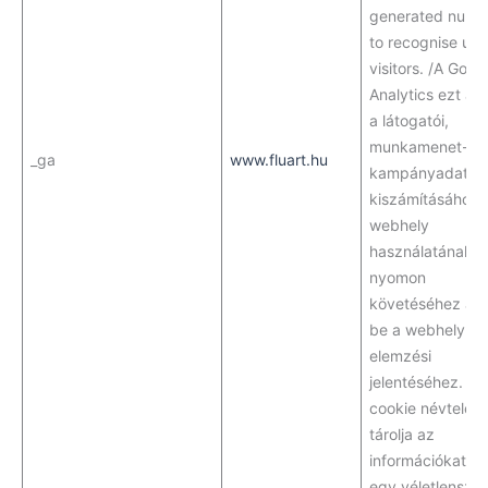
generated numb
to recognise uni
visitors. /A Goog
Analytics ezt a s
a látogatói,
munkamenet- é
_ga
www.fluart.hu
kampányadatok
kiszámításához 
webhely
használatának
nyomon
követéséhez állít
be a webhely
elemzési
jelentéséhez. A
cookie névtelenü
tárolja az
információkat, é
egy véletlensze