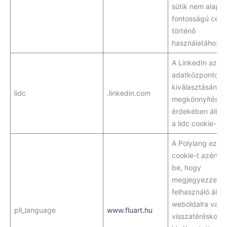
sütik nem alapv
fontosságú célo
történő
használatához.
A LinkedIn az
adatközpontok
kiválasztásának
lidc
.linkedin.com
megkönnyítése
érdekében állítj
a lidc cookie-t.
A Polylang ezt a
cookie-t azért áll
be, hogy
megjegyezze a
felhasználó által
weboldalra való
pll_language
www.fluart.hu
visszatéréskor