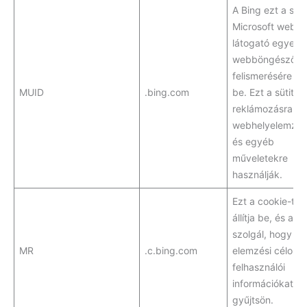
A Bing ezt a süti
Microsoft webhel
látogató egyedi
webböngészők
felismerésére állí
MUID
.bing.com
be. Ezt a sütit
reklámozásra,
webhelyelemzés
és egyéb
műveletekre
használják.
Ezt a cookie-t a
állítja be, és arra
szolgál, hogy
MR
.c.bing.com
elemzési célokra
felhasználói
információkat
gyűjtsön.