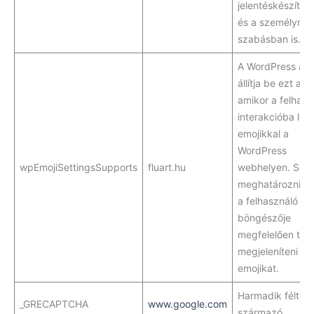
jelentéskészítés
és a személyre
szabásban is.
A WordPress ak
állítja be ezt a sü
amikor a felhasz
interakcióba lép
emojikkal a
WordPress
wpEmojiSettingsSupports
fluart.hu
webhelyen. Segí
meghatározni, 
a felhasználó
böngészője
megfelelően tud
megjeleníteni az
emojikat.
Harmadik féltől
_GRECAPTCHA
www.google.com
származó