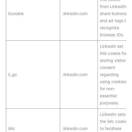
from LinkedIn
bcookie
.linkedin.com
share buttons
and ad tags to
recognize
browser IDs.
Linkedin set
this cookie for
storing visitor’s
consent
li_gc
.linkedin.com
regarding
using cookies
for non-
essential
purposes.
LinkedIn sets
the lidc cookie
lidc
.linkedin.com
to facilitate