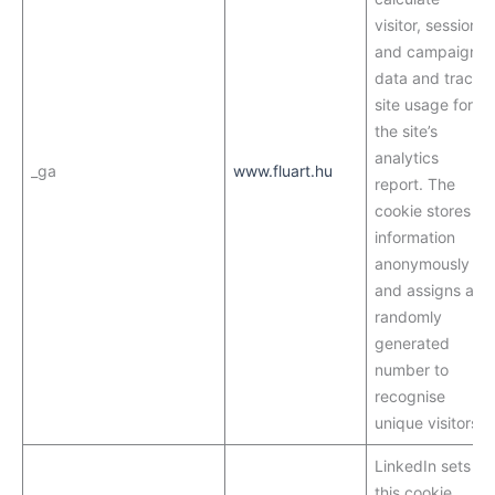
visitor, session
and campaign
data and track
site usage for
the site’s
analytics
_ga
www.fluart.hu
report. The
cookie stores
information
anonymously
and assigns a
randomly
generated
number to
recognise
unique visitors.
LinkedIn sets
this cookie