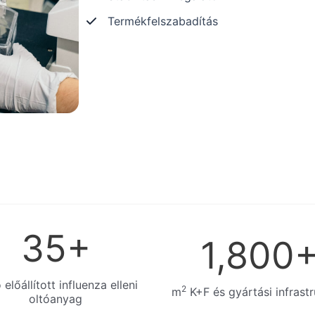
Termékfelszabadítás
35
+
1,800
ó előállított influenza elleni
2
m
K+F és gyártási infrastr
oltóanyag