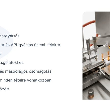
ozatgyártás
ra és API-gyártás üzemi célokra
z
vizsgálatokhoz
és és másodlagos csomagolás)
minden tételre vonatkozóan
özött