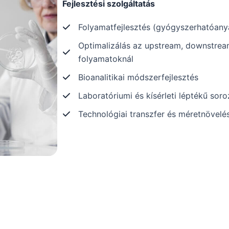
Fejlesztési szolgáltatás
Folyamatfejlesztés (gyógyszerhatóan
Optimalizálás az upstream, downstream, 
folyamatoknál
Bioanalitikai módszerfejlesztés
Laboratóriumi és kísérleti léptékű sor
Technológiai transzfer és méretnövelé