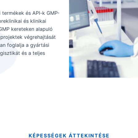
i termékek és API-k GMP-
eklinikai és klinikai
 GMP kereteken alapuló
 projektek végrehajtását
n foglalja a gyártási
isztikát és a teljes
KÉPESSÉGEK ÁTTEKINTÉSE