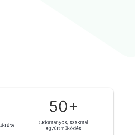
50
+
+
tudományos, szakmai
uktúra
együttműködés