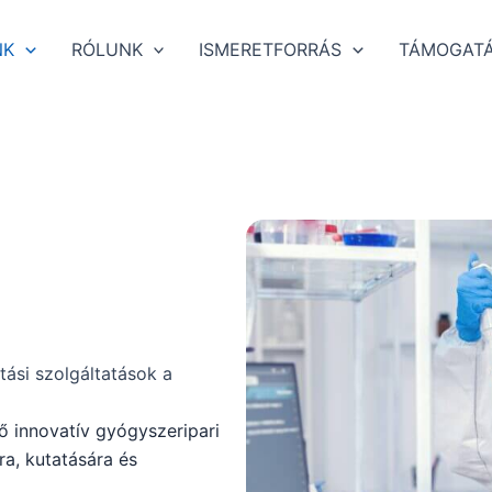
NK
RÓLUNK
ISMERETFORRÁS
TÁMOGAT
tási szolgáltatások a
ő innovatív gyógyszeripari
a, kutatására és