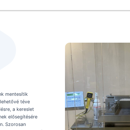
nk mentesítik
 lehetővé téve
sre, a kereslet
nek elősegítésére
én. Szorosan