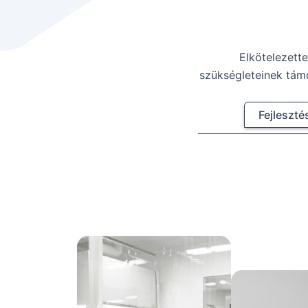
Elkötelezette
szükségleteinek tám
Fejleszté