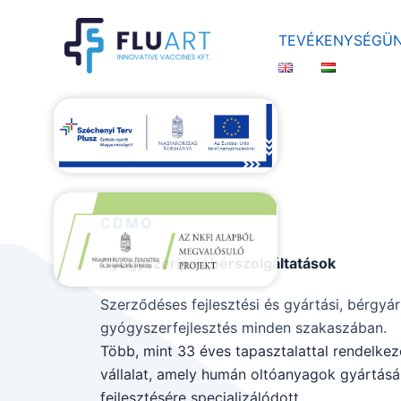
Skip
to
TEVÉKENYSÉGÜ
content
CDMO
Gyógyszeripari bérszolgáltatások
Szerződéses fejlesztési és gyártási, bérgyár
gyógyszerfejlesztés minden szakaszában.
Több, mint 33 éves tapasztalattal rendelkez
vállalat, amely humán oltóanyagok gyártásár
fejlesztésére specializálódott.