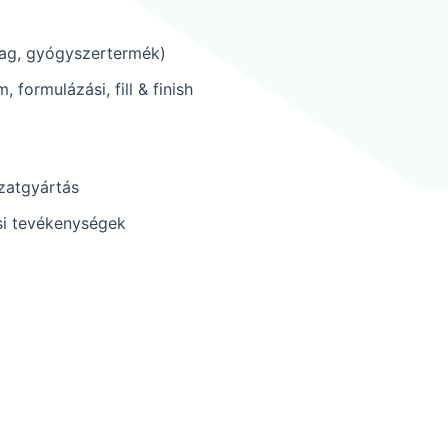
yag, gyógyszertermék)
formulázási, fill & finish
ozatgyártás
si tevékenységek