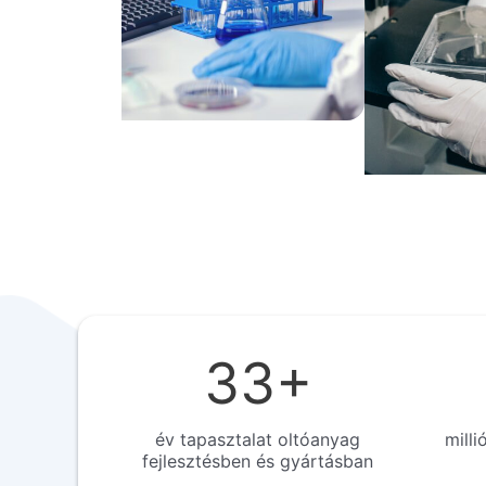
33
+
év tapasztalat oltóanyag
milli
fejlesztésben és gyártásban