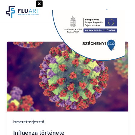
Skip
to
Search
content
ismeretterjesztő
Influenza története