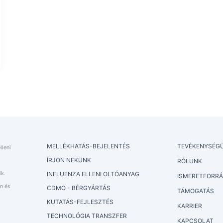
MELLÉKHATÁS-BEJELENTÉS
TEVÉKENYSÉG
lleni
ÍRJON NEKÜNK
RÓLUNK
ik.
INFLUENZA ELLENI OLTÓANYAG
ISMERETFORR
n és
CDMO - BÉRGYÁRTÁS
TÁMOGATÁS
KUTATÁS-FEJLESZTÉS
KARRIER
TECHNOLÓGIA TRANSZFER
KAPCSOLAT