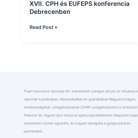
XVII. CPH és EUFEPS konferencia
Debrecenben
XVII.
Read Post »
CPH
és
EUFEPS
konferencia
Debrecenben
Fluart Innovative Vaccines Kft. kiemelkedő szerepet játszik az influenza e
vakcinák kutatásában, fejlesztésében és gyártásában Magyarországon,
tevékenységüket, szolgáltatásaikat CDMO-szolgáltatásokra is kiterjeszt
Fedezze fel, hogyan járul hozzá az egészségvédelemhez Magyarországo
nemzetközi szinten egyaránt, és hogyan támogatja a gyógyszeripari
partnereket.