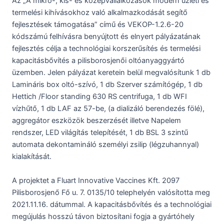
Az „A mikro-, kis- és középvállalkozások modern üzleti és
termelési kihívásokhoz való alkalmazkodását segítő
fejlesztések támogatása” című és VEKOP-1.2.6-20
kódszámú felhívásra benyújtott és elnyert pályázatának
fejlesztés célja a technológiai korszerűsítés és termelési
kapacitásbővítés a pilisborosjenői oltóanyaggyártó
üzemben. Jelen pályázat keretein belül megvalósítunk 1 db
Lamináris box oltó-szívó, 1 db Szerver számítógép, 1 db
Hettich /Floor standing 630 RS centrifuga, 1 db WFI
vízhűtő, 1 db LAF az 57-be, (a dializáló berendezés fölé),
aggregátor eszközök beszerzését illetve Napelem
rendszer, LED világítás telepítését, 1 db BSL 3 szintű
automata dekontamináló személyi zsilip (légzuhannyal)
kialakítását.
A projektet a Fluart Innovative Vaccines Kft. 2097
Pilisborosjenő Fő u. 7. 0135/10 telephelyén valósította meg
2021.11.16. dátummal. A kapacitásbővítés és a technológiai
megújulás hosszú távon biztosítani fogja a gyártóhely