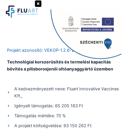
Skip
to
Search
content
Projekt azonosító: VEKOP-1.2.6-20-2020-01518
Technológiai korszerűsítés és termelési kapacitás
bővítés a pilisborosjenői oltóanyaggyártó üzemben
A kedvezményezett neve: Fluart Innovative Vaccines
Kft.,
Igényelt támogatás: 65 205 183 Ft
Támogatás mértéke: 70 %
A projekt költségvetése: 93 150 262 Ft